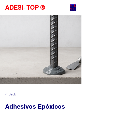
ADESI- TOP ®
ME
NU
< Back
Adhesivos Epóxicos